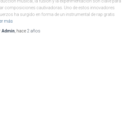
ducción musical, la fusión y la experimentación son clave para
ar composiciones cautivadoras. Uno de estos innovadores
uerzos ha surgido en forma de un instrumental de rap gratis
er más
r
Admin
, hace
2 años