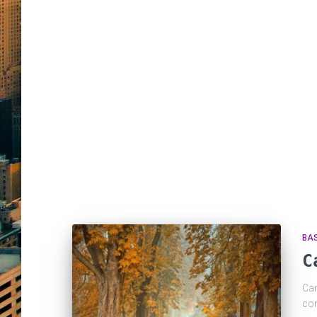
BAS
C
Can
con