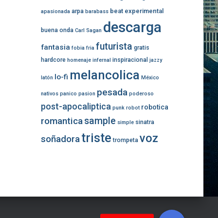
beat experimental
arpa
apasionada
barabass
descarga
buena onda
Carl Sagan
futurista
fantasia
gratis
fobia
fria
hardcore
inspiracional
homenaje
infernal
jazzy
melancolica
lo-fi
latón
México
pesada
nativos
panico
pasion
poderoso
post-apocaliptica
robotica
punk
robot
romantica
sample
sinatra
simple
triste
voz
soñadora
trompeta