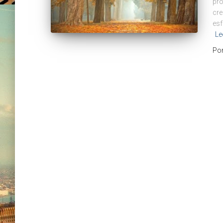
pro
cre
esf
Le
Po