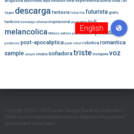
angustia
beat experimental
arpa
buena onda
apasionada
barabass
Carl
descarga
futurista
fantasia
gratis
Sagan
fobia
fria
lo-fi
hardcore
inspiracional
homenaje
infernal
jazzy
latón
melancolica
pesada
México
nativos
panico
pasion
romantica
post-apocaliptica
robotica
poderoso
punk
robot
triste
voz
sample
soñadora
sinatra
trompeta
simple
Copyright
©
2021 - 2025 Lucian Tipordei (Barabass Beatmaker/
24000 Atoms/ heartshapedtombstone/ Digital Sun Productions/
Abel Da Rebel/ Mark Datter)