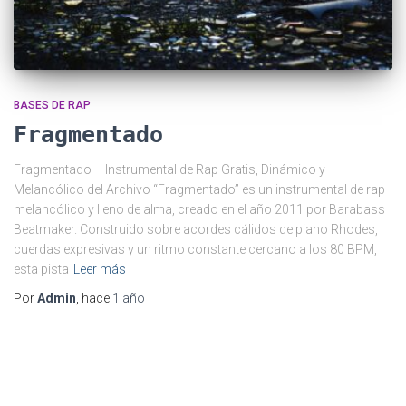
BASES DE RAP
Fragmentado
Fragmentado – Instrumental de Rap Gratis, Dinámico y
Melancólico del Archivo “Fragmentado” es un instrumental de rap
melancólico y lleno de alma, creado en el año 2011 por Barabass
Beatmaker. Construido sobre acordes cálidos de piano Rhodes,
cuerdas expresivas y un ritmo constante cercano a los 80 BPM,
esta pista
Leer más
Por
Admin
, hace
1 año