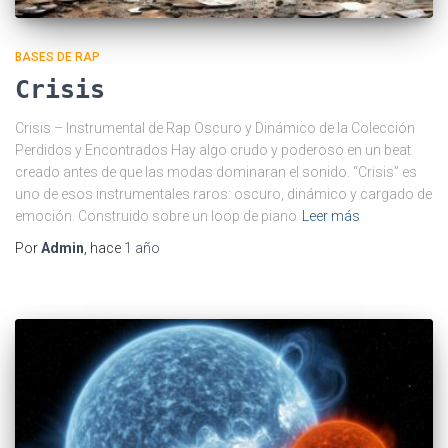
BASES DE RAP
Crisis
Crisis – Instrumental de Rap Oscuro y Dinámico de la Colección
Perdidos y Encontrados Hay algo crudo y poderoso en un beat
creado antes de que las modas dominaran el sonido. “Crisis” es
uno de esos instrumentales raros: oscuro, dinámico y cargado de
emoción. Construido sobre un loop de piano
Leer más
Por
Admin
, hace
1 año