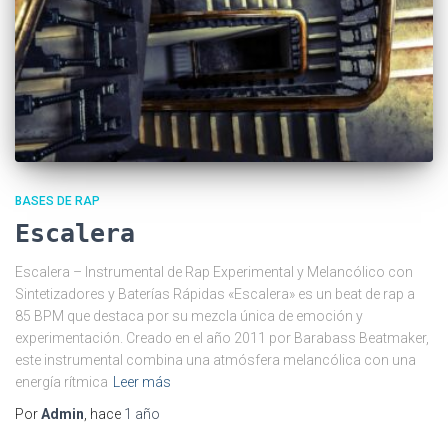
BASES DE RAP
Escalera
Escalera – Instrumental de Rap Experimental y Melancólico con
Sintetizadores y Baterías Rápidas «Escalera» es un beat de rap a
85 BPM que destaca por su mezcla única de emoción y
experimentación. Creado en el año 2011 por Barabass Beatmaker,
este instrumental combina una atmósfera melancólica con una
energía rítmica
Leer más
Por
Admin
, hace
1 año