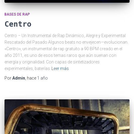
BASES DE RAP
Centro
Centro – Un Instrumental de Rap Dinámico, Alegre y Experimental
Rescatado del Pasado Algunos beats no envejecen—evolucionan.
«Centro», un instrumental de rap gratuito a 90 BPM creado en el
año 2011, es uno de esos temas raros que aún suenan con
energía y originalidad. Con capas de sintetizadores
experimentales, baterías
Leer más
Por
Admin
, hace
1 año