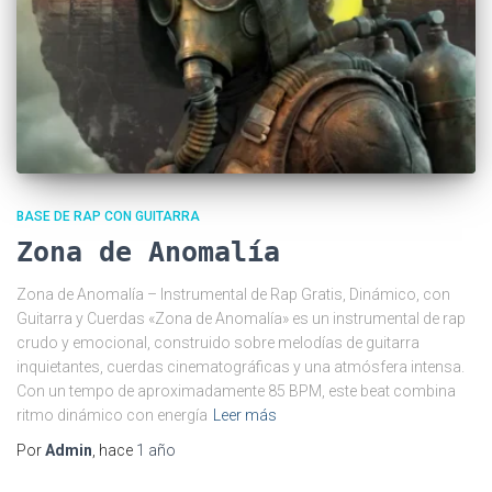
BASE DE RAP CON GUITARRA
Zona de Anomalía
Zona de Anomalía – Instrumental de Rap Gratis, Dinámico, con
Guitarra y Cuerdas «Zona de Anomalía» es un instrumental de rap
crudo y emocional, construido sobre melodías de guitarra
inquietantes, cuerdas cinematográficas y una atmósfera intensa.
Con un tempo de aproximadamente 85 BPM, este beat combina
ritmo dinámico con energía
Leer más
Por
Admin
, hace
1 año