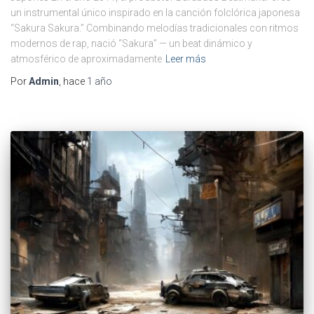
un instrumental único inspirado en la canción folclórica japonesa
“Sakura Sakura.” Combinando melodías tradicionales con ritmos
modernos de rap, nació “Sakura” — un beat dinámico y
atmosférico de aproximadamente
Leer más
Por
Admin
, hace
1 año