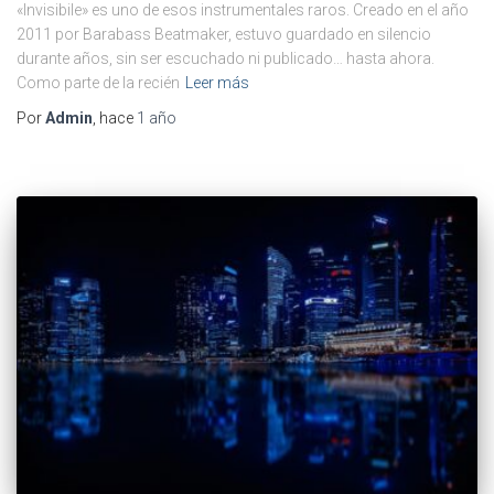
«Invisibile» es uno de esos instrumentales raros. Creado en el año
2011 por Barabass Beatmaker, estuvo guardado en silencio
durante años, sin ser escuchado ni publicado… hasta ahora.
Como parte de la recién
Leer más
Por
Admin
, hace
1 año