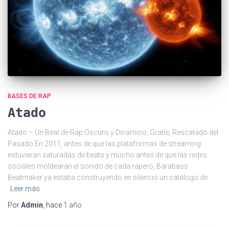
BASES DE RAP
Atado
Atado – Un Beat de Rap Oscuro y Dinámico, Gratis, Rescatado del
Pasado En 2011, antes de que las plataformas de streaming
estuvieran saturadas de beats y mucho antes de que las redes
sociales moldearan el sonido de cada rapero, Barabass
Beatmaker ya estaba construyendo en silencio un catálogo de
Leer más
Por
Admin
, hace
1 año