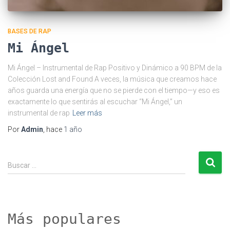
BASES DE RAP
Mi Ángel
Mi Ángel – Instrumental de Rap Positivo y Dinámico a 90 BPM de la
Colección Lost and Found A veces, la música que creamos hace
años guarda una energía que no se pierde con el tiempo—y eso es
exactamente lo que sentirás al escuchar “Mi Ángel,” un
instrumental de rap
Leer más
Por
Admin
, hace
1 año
B
Buscar …
u
s
c
a
r
Más populares
: