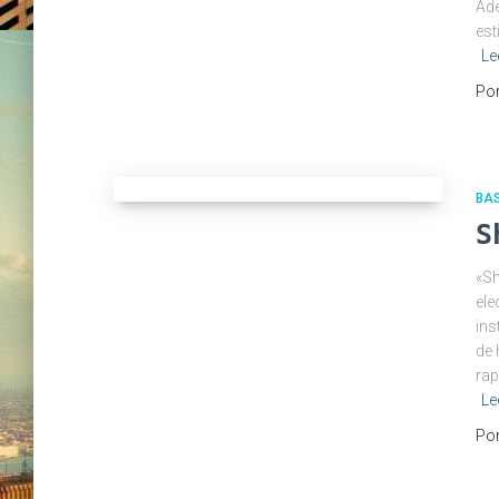
Ade
est
Le
Po
BA
S
«Sh
ele
ins
de 
rap
Le
Po