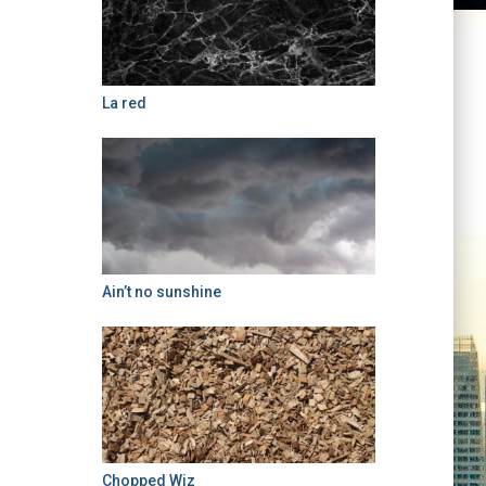
La red
Ain’t no sunshine
Chopped Wiz