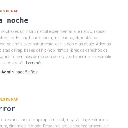
SES DE RAP
a noche
 noche» es un instrumental experimental, alternativo, rápido,
ctrónico. Es una base oscura, misteriosa, atmosférica.
carga gratis este instrumental de hip-hop más abajo. Además
pistas de rap, bases de hip-hop, ritmos libres de derechos de
or, instrumentales de rap con coro y voz femenina, en este sitio
b encontrarás
Leer más
r
Admin
, hace
5 años
SES DE RAP
rror
ror»es una base de rap experimental, muy rápida, electrónica,
ura, dinámica, ritmada. Descarga gratis este instrumental de