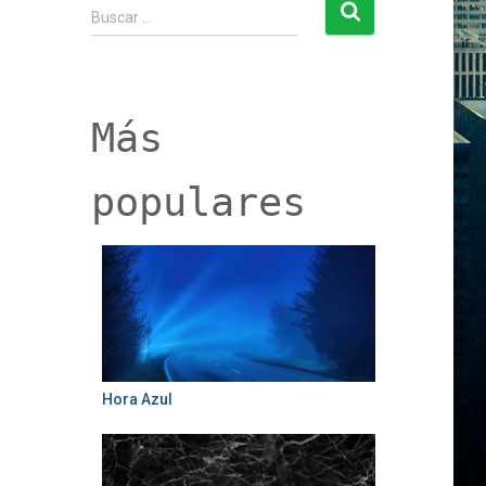
B
Buscar …
u
s
c
a
r
Más
:
populares
Hora Azul