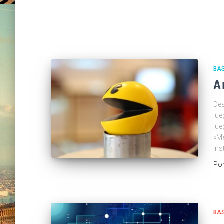
BA
A
Des
jue
jue
«Me
ins
Po
BA