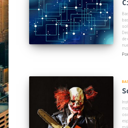
C
Bas
bas
sol
Des
de 
nue
Po
BA
S
Ins
mot
osc
esp
más