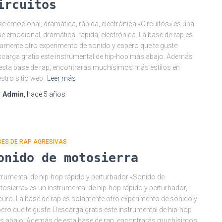
ircuitos
e emocional, dramática, rápida, electrónica «Circuitos» es una
e emocional, dramática, rápida, electrónica. La base de rap es
amente otro experimento de sonido y espero que te guste.
carga gratis este instrumental de hip-hop más abajo. Además
esta base de rap, encontrarás muchísimos más estilos en
stro sitio web.
Leer más
r
Admin
, hace
5 años
SES DE RAP AGRESIVAS
onido de motosierra
trumental de hip-hop rápido y perturbador «Sonido de
osierra» es un instrumental de hip-hop rápido y perturbador,
uro. La base de rap es solamente otro experimento de sonido y
ero que te guste. Descarga gratis este instrumental de hip-hop
 abajo. Además de esta base de rap, encontrarás muchísimos