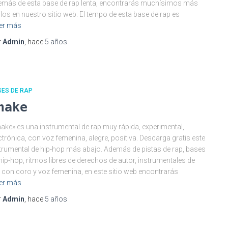
más de esta base de rap lenta, encontrarás muchísimos más
ilos en nuestro sitio web. El tempo de esta base de rap es
er más
r
Admin
, hace
5 años
SES DE RAP
hake
ake» es una instrumental de rap muy rápida, experimental,
ctrónica, con voz femenina, alegre, positiva. Descarga gratis este
trumental de hip-hop más abajo. Además de pistas de rap, bases
hip-hop, ritmos libres de derechos de autor, instrumentales de
 con coro y voz femenina, en este sitio web encontrarás
er más
r
Admin
, hace
5 años