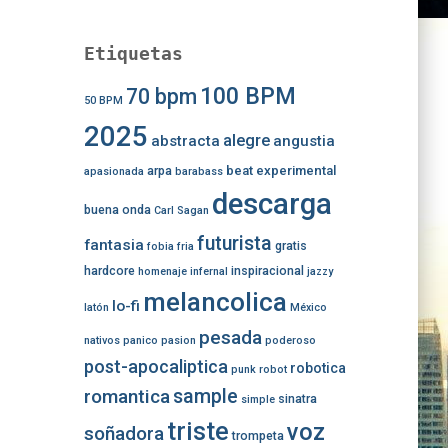
Etiquetas
100 BPM
70 bpm
50 BPM
2025
alegre
abstracta
angustia
beat experimental
arpa
apasionada
barabass
descarga
buena onda
Carl Sagan
futurista
fantasia
gratis
fobia
fria
hardcore
inspiracional
homenaje
infernal
jazzy
melancolica
lo-fi
latón
México
pesada
nativos
panico
pasion
poderoso
post-apocaliptica
robotica
punk
robot
romantica
sample
sinatra
simple
triste
voz
soñadora
trompeta