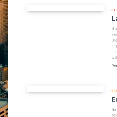
BA
L
«La
ele
Des
de 
aut
we
Po
BA
E
«Er
osc