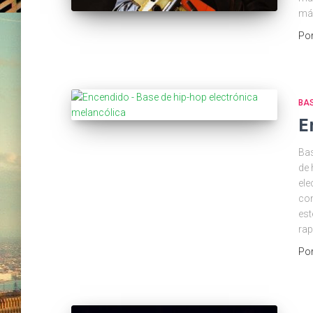
má
Po
BA
E
Bas
de 
ele
con
est
rap
Po