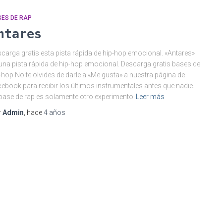
SES DE RAP
ntares
carga gratis esta pista rápida de hip-hop emocional. «Antares»
una pista rápida de hip-hop emocional. Descarga gratis bases de
-hop No te olvides de darle a «Me gusta» a nuestra página de
ebook para recibir los últimos instrumentales antes que nadie.
base de rap es solamente otro experimento
Leer más
r
Admin
, hace
4 años