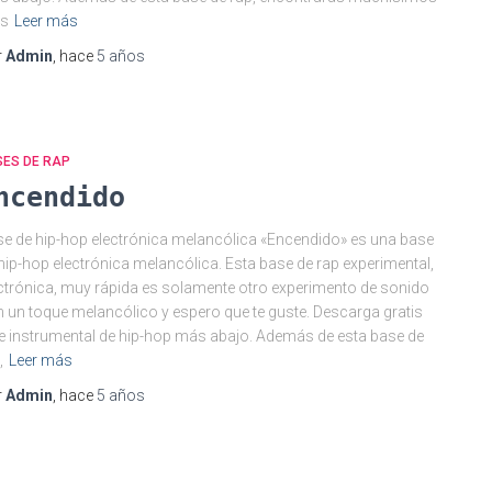
s
Leer más
r
Admin
, hace
5 años
SES DE RAP
ncendido
e de hip-hop electrónica melancólica «Encendido» es una base
hip-hop electrónica melancólica. Esta base de rap experimental,
ctrónica, muy rápida es solamente otro experimento de sonido
 un toque melancólico y espero que te guste. Descarga gratis
e instrumental de hip-hop más abajo. Además de esta base de
,
Leer más
r
Admin
, hace
5 años