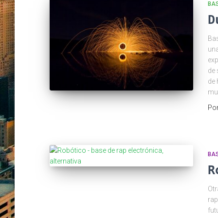
BA
D
Bas
una
exp
de 
de 
mu
Po
BA
R
Otr
rap
fut