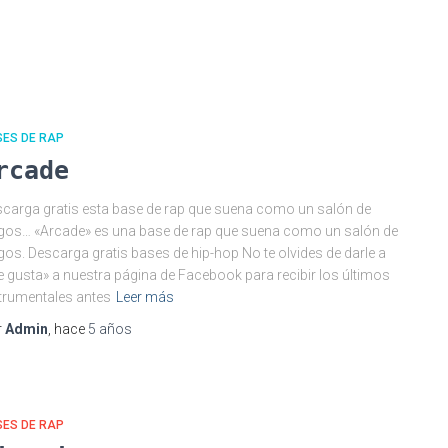
SES DE RAP
rcade
carga gratis esta base de rap que suena como un salón de
gos… «Arcade» es una base de rap que suena como un salón de
gos. Descarga gratis bases de hip-hop No te olvides de darle a
 gusta» a nuestra página de Facebook para recibir los últimos
trumentales antes
Leer más
r
Admin
, hace
5 años
SES DE RAP