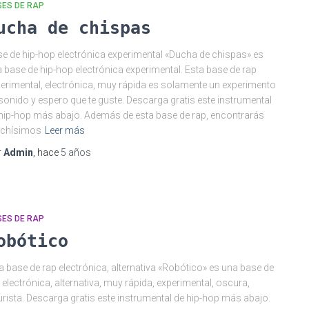
SES DE RAP
ucha de chispas
e de hip-hop electrónica experimental «Ducha de chispas» es
 base de hip-hop electrónica experimental. Esta base de rap
erimental, electrónica, muy rápida es solamente un experimento
sonido y espero que te guste. Descarga gratis este instrumental
hip-hop más abajo. Además de esta base de rap, encontrarás
chísimos
Leer más
r
Admin
, hace
5 años
SES DE RAP
obótico
a base de rap electrónica, alternativa «Robótico» es una base de
 electrónica, alternativa, muy rápida, experimental, oscura,
urista. Descarga gratis este instrumental de hip-hop más abajo.