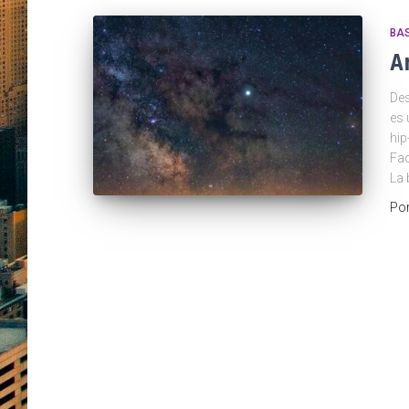
BA
A
Des
es 
hip
Fac
La 
Po