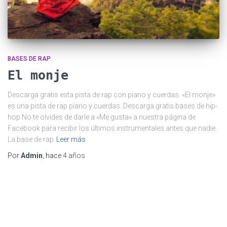
BASES DE RAP
El monje
Descarga gratis esta pista de rap con piano y cuerdas. «El monje»
es una pista de rap piano y cuerdas. Descarga gratis bases de hip-
hop No te olvides de darle a «Me gusta» a nuestra página de
Facebook para recibir los últimos instrumentales antes que nadie.
La base de rap
Leer más
Por
Admin
, hace
4 años