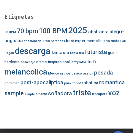
Etiquetas
2025
100 BPM
70 bpm
alegre
abstracta
50 BPM
angustia
beat experimental
arpa
buena onda
apasionada
barabass
Carl
descarga
futurista
fantasia
gratis
Sagan
fobia
fria
lo-fi
hardcore
inspiracional
homenaje
infernal
jazzy
latón
melancolica
pesada
México
nativos
panico
pasion
romantica
post-apocaliptica
robotica
poderoso
punk
robot
triste
voz
sample
soñadora
sinatra
trompeta
simple