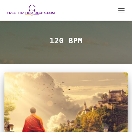
CAMB
MODO
DE
NAVEG
120 BPM