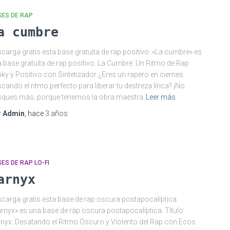
SES DE RAP
a cumbre
carga gratis esta base gratuita de rap positivo. «La cumbre» es
 base gratuita de rap positivo. La Cumbre: Un Ritmo de Rap
ky y Positivo con Sintetizador ¿Eres un rapero en ciernes
cando el ritmo perfecto para liberar tu destreza lírica? ¡No
ques más, porque tenemos la obra maestra
Leer más
r
Admin
, hace
3 años
ES DE RAP LO-FI
arnyx
carga gratis esta base de rap oscura postapocalíptica.
rnyx» es una base de rap oscura postapocalíptica. Título:
nyx: Desatando el Ritmo Oscuro y Violento del Rap con Ecos