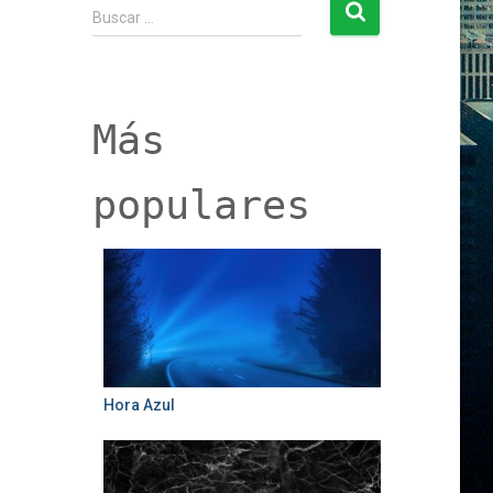
B
Buscar …
u
s
c
a
r
Más
:
populares
Hora Azul