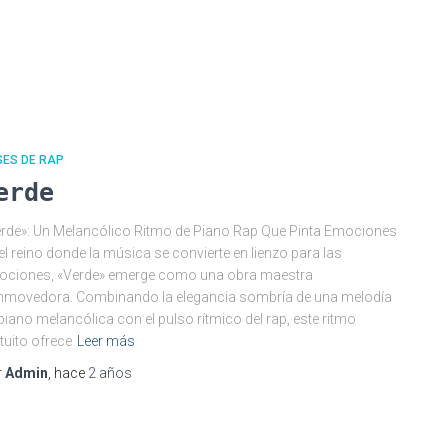
SES DE RAP
erde
rde»: Un Melancólico Ritmo de Piano Rap Que Pinta Emociones
el reino donde la música se convierte en lienzo para las
ociones, «Verde» emerge como una obra maestra
movedora. Combinando la elegancia sombría de una melodía
piano melancólica con el pulso rítmico del rap, este ritmo
tuito ofrece
Leer más
r
Admin
, hace
2 años