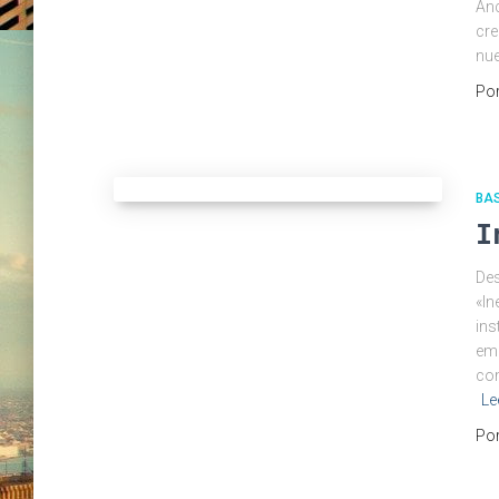
Anc
cre
nu
Po
BA
I
Des
«In
ins
emo
com
Le
Po