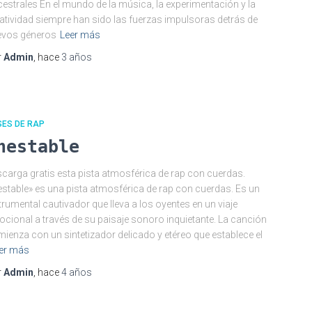
estrales En el mundo de la música, la experimentación y la
atividad siempre han sido las fuerzas impulsoras detrás de
evos géneros
Leer más
r
Admin
, hace
3 años
SES DE RAP
nestable
carga gratis esta pista atmosférica de rap con cuerdas.
estable» es una pista atmosférica de rap con cuerdas. Es un
trumental cautivador que lleva a los oyentes en un viaje
cional a través de su paisaje sonoro inquietante. La canción
ienza con un sintetizador delicado y etéreo que establece el
er más
r
Admin
, hace
4 años