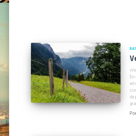
BA
V
«Ve
En 
em
con
de 
gra
Po