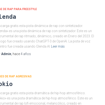
E DE RAP PARA FREESTYLE
lenda
carga gratis esta pista dinámica de rap con sintetizador.
enda» es una pista dinámica de rap con sintetizador. Este es un
trumental de rap ritmado, dinámico, creado en Enero del 2023. El
logo fue creado usando ChatGPT-3 de OpenAI. La pista de voz
 intro fue creada usando Glenda AI
Leer más
r
Admin
, hace
4 años
SES DE RAP AGRESIVAS
okio
carga gratis esta pista dramática de hip-hop atmosférico.
kio» es una pista dramática de hip-hop atmosférico. Este es un
trumental de rap lofi emocional, melancólico, creado en