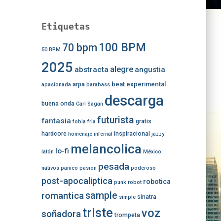
Etiquetas
100 BPM
70 bpm
50 BPM
2025
alegre
abstracta
angustia
beat experimental
arpa
apasionada
barabass
descarga
buena onda
Carl Sagan
futurista
fantasia
gratis
fobia
fria
hardcore
inspiracional
homenaje
infernal
jazzy
melancolica
lo-fi
latón
México
pesada
nativos
panico
pasion
poderoso
post-apocaliptica
robotica
punk
robot
romantica
sample
sinatra
simple
triste
voz
soñadora
trompeta