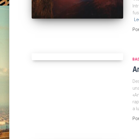
Int
fus
Le
Po
BAS
A
Des
una
«Am
rap
a l
Po