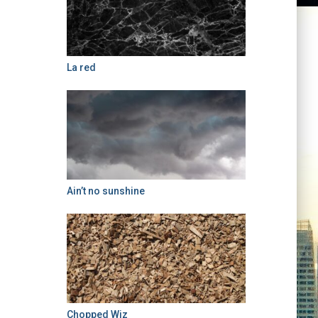
La red
Ain’t no sunshine
Chopped Wiz