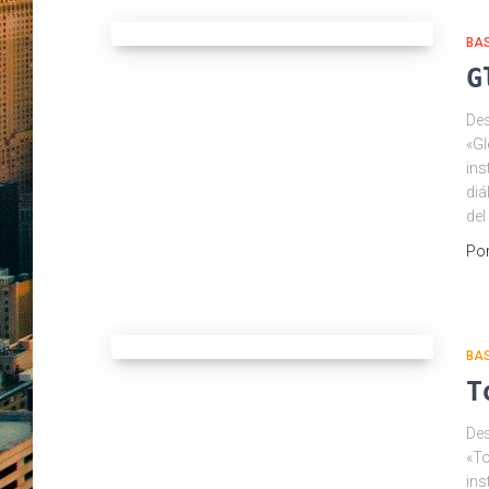
BAS
G
Des
«Gl
ins
diá
del
Po
BA
T
Des
«To
ins