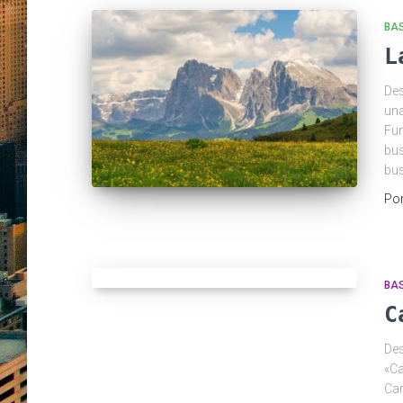
BA
L
Des
una
Fun
bus
bus
Po
BAS
C
Des
«Ca
Car