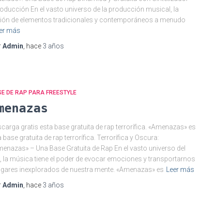
roducción En el vasto universo de la producción musical, la
ión de elementos tradicionales y contemporáneos a menudo
er más
r
Admin
, hace
3 años
E DE RAP PARA FREESTYLE
menazas
carga gratis esta base gratuita de rap terrorífica. «Amenazas» es
 base gratuita de rap terrorífica. Terrorífica y Oscura:
enazas» – Una Base Gratuita de Rap En el vasto universo del
, la música tiene el poder de evocar emociones y transportarnos
ugares inexplorados de nuestra mente. «Amenazas» es
Leer más
r
Admin
, hace
3 años