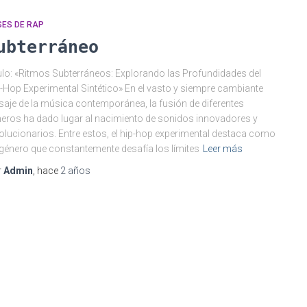
SES DE RAP
ubterráneo
ulo: «Ritmos Subterráneos: Explorando las Profundidades del
-Hop Experimental Sintético» En el vasto y siempre cambiante
saje de la música contemporánea, la fusión de diferentes
eros ha dado lugar al nacimiento de sonidos innovadores y
olucionarios. Entre estos, el hip-hop experimental destaca como
género que constantemente desafía los límites
Leer más
r
Admin
, hace
2 años