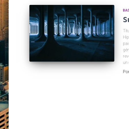
BA
S
Tít
Hip
pai
gén
rev
un 
Po