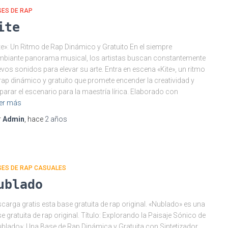
SES DE RAP
ite
te»: Un Ritmo de Rap Dinámico y Gratuito En el siempre
biante panorama musical, los artistas buscan constantemente
vos sonidos para elevar su arte. Entra en escena «Kite», un ritmo
rap dinámico y gratuito que promete encender la creatividad y
parar el escenario para la maestría lírica. Elaborado con
er más
r
Admin
, hace
2 años
SES DE RAP CASUALES
ublado
carga gratis esta base gratuita de rap original. «Nublado» es una
e gratuita de rap original. Título: Explorando la Paisaje Sónico de
blado»: Una Base de Rap Dinámica y Gratuita con Sintetizador