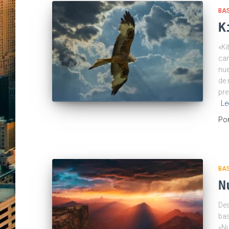
BA
K
«Ki
cam
nue
de 
pre
Le
Po
BA
N
Des
bas
«Nu