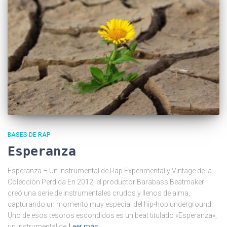
BASES DE RAP
Esperanza
Esperanza – Un Instrumental de Rap Experimental y Vintage de la
Colección Perdida En 2012, el productor Barabass Beatmaker
creó una serie de instrumentales crudos y llenos de alma,
capturando un momento muy especial del hip-hop underground.
Uno de esos tesoros escondidos es un beat titulado «Esperanza»,
un instrumental de
Leer más