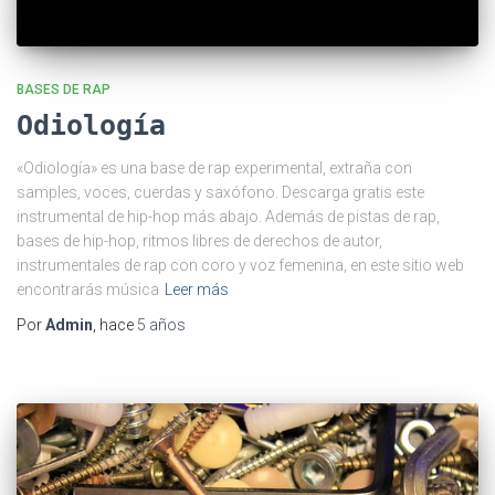
BASES DE RAP
Odiología
«Odiología» es una base de rap experimental, extraña con
samples, voces, cuerdas y saxófono. Descarga gratis este
instrumental de hip-hop más abajo. Además de pistas de rap,
bases de hip-hop, ritmos libres de derechos de autor,
instrumentales de rap con coro y voz femenina, en este sitio web
encontrarás música
Leer más
Por
Admin
, hace
5 años