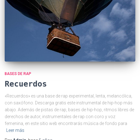
BASES DE RAP
Recuerdos
«Recuerdos» es una base de rap experimental, lenta, melancólica,
con saxófono. Descarga gratis este instrumental de hip-hop más
abajo. Además de pistas de rap, bases de hip-hop, ritmos libres de
derechos de autor, instrumentales de rap con coro y voz
femenina, en este sitio web encontrarás música de fondo para
Leer más