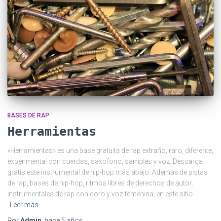
BASES DE RAP
Herramientas
«Herramientas» es una base gratuita de rap extraño, raro, diferente,
experimental con cuerdas, saxofono, samples y voz. Descarga
gratis este instrumental de hip-hop más abajo. Además de pistas
de rap, bases de hip-hop, ritmos libres de derechos de autor,
instrumentales de rap con coro y voz femenina, en este sitio
Leer más
Por
Admin
, hace
5 años