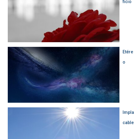
ficio
Etére
o
Impla
cable