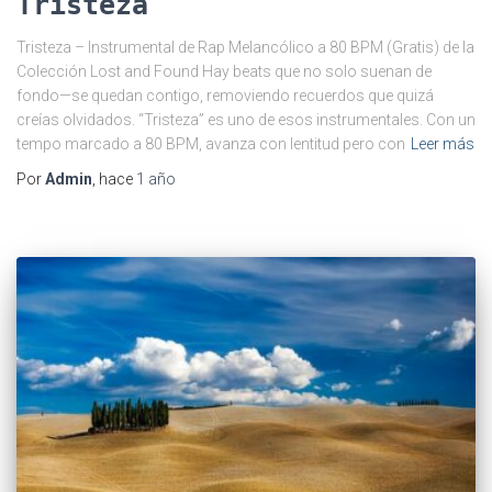
Tristeza
Tristeza – Instrumental de Rap Melancólico a 80 BPM (Gratis) de la
Colección Lost and Found Hay beats que no solo suenan de
fondo—se quedan contigo, removiendo recuerdos que quizá
creías olvidados. “Tristeza” es uno de esos instrumentales. Con un
tempo marcado a 80 BPM, avanza con lentitud pero con
Leer más
Por
Admin
, hace
1 año