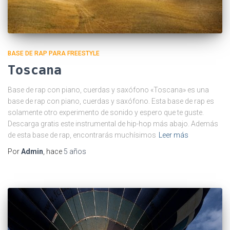
BASE DE RAP PARA FREESTYLE
Toscana
Base de rap con piano, cuerdas y saxófono «Toscana» es una
base de rap con piano, cuerdas y saxófono. Esta base de rap es
solamente otro experimento de sonido y espero que te guste.
Descarga gratis este instrumental de hip-hop más abajo. Además
de esta base de rap, encontrarás muchísimos
Leer más
Por
Admin
, hace
5 años