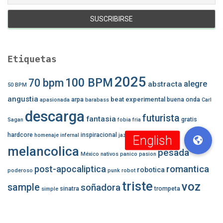
Etiquetas
2025
100 BPM
70 bpm
alegre
abstracta
50 BPM
angustia
beat experimental
arpa
buena onda
apasionada
barabass
Carl
descarga
futurista
fantasia
gratis
Sagan
fobia
fria
lo-fi
hardcore
inspiracional
homenaje
infernal
jazzy
latón
melancolica
pesada
México
nativos
panico
pasion
romantica
post-apocaliptica
robotica
poderoso
punk
robot
triste
voz
sample
soñadora
sinatra
trompeta
simple