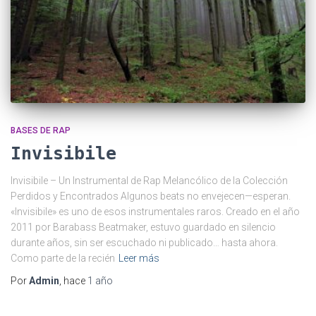
BASES DE RAP
Invisibile
Invisibile – Un Instrumental de Rap Melancólico de la Colección
Perdidos y Encontrados Algunos beats no envejecen—esperan.
«Invisibile» es uno de esos instrumentales raros. Creado en el año
2011 por Barabass Beatmaker, estuvo guardado en silencio
durante años, sin ser escuchado ni publicado… hasta ahora.
Como parte de la recién
Leer más
Por
Admin
, hace
1 año