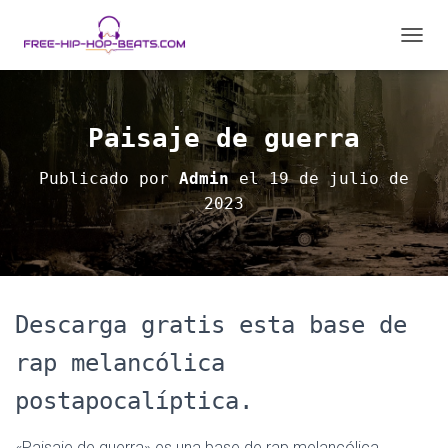
C
A
M
B
I
Paisaje de guerra
A
R
Publicado por
Admin
el
19 de julio de
M
2023
O
D
O
D
E
N
A
Descarga gratis esta base de
V
E
rap melancólica
G
A
postapocalíptica.
C
I
«Paisaje de guerra» es una base de rap melancólica