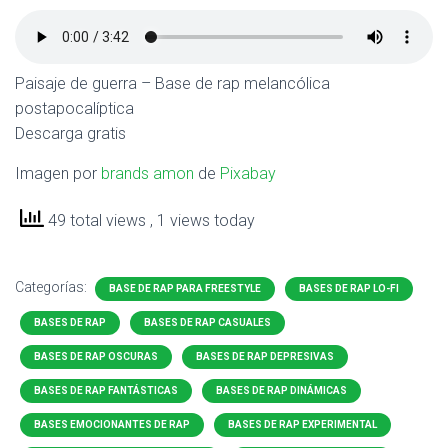
Paisaje de guerra – Base de rap melancólica
postapocalíptica
Descarga gratis
Imagen por
brands amon
de
Pixabay
49 total views
, 1 views today
Categorías:
BASE DE RAP PARA FREESTYLE
BASES DE RAP LO-FI
BASES DE RAP
BASES DE RAP CASUALES
BASES DE RAP OSCURAS
BASES DE RAP DEPRESIVAS
BASES DE RAP FANTÁSTICAS
BASES DE RAP DINÁMICAS
BASES EMOCIONANTES DE RAP
BASES DE RAP EXPERIMENTAL