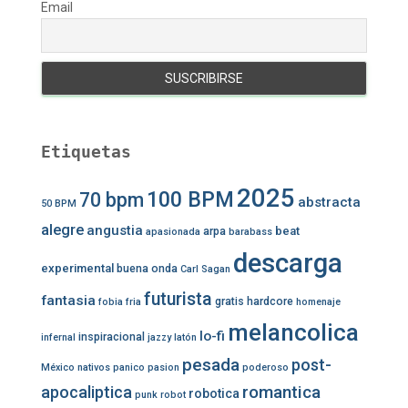
Email
Etiquetas
2025
100 BPM
70 bpm
abstracta
50 BPM
alegre
angustia
beat
arpa
apasionada
barabass
descarga
experimental
buena onda
Carl Sagan
futurista
fantasia
gratis
hardcore
fobia
fria
homenaje
melancolica
lo-fi
inspiracional
infernal
jazzy
latón
pesada
post-
México
nativos
panico
pasion
poderoso
romantica
apocaliptica
robotica
punk
robot