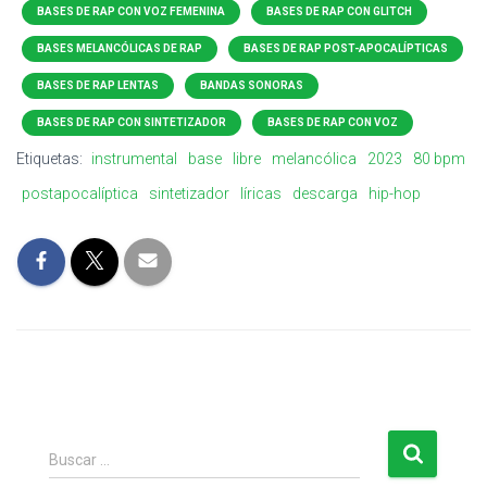
BASES DE RAP CON VOZ FEMENINA
BASES DE RAP CON GLITCH
BASES MELANCÓLICAS DE RAP
BASES DE RAP POST-APOCALÍPTICAS
BASES DE RAP LENTAS
BANDAS SONORAS
BASES DE RAP CON SINTETIZADOR
BASES DE RAP CON VOZ
Etiquetas:
instrumental
base
libre
melancólica
2023
80 bpm
postapocalíptica
sintetizador
líricas
descarga
hip-hop
B
Buscar …
u