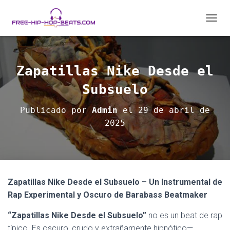
C
A
M
B
I
Zapatillas Nike Desde el
A
R
Subsuelo
M
O
Publicado por
Admin
el
29 de abril de
D
2025
O
D
E
N
A
V
Zapatillas Nike Desde el Subsuelo – Un Instrumental de
E
G
Rap Experimental y Oscuro de Barabass Beatmaker
A
C
“Zapatillas Nike Desde el Subsuelo”
no es un beat de rap
I
típico. Es oscuro, crudo y extrañamente hipnótico—