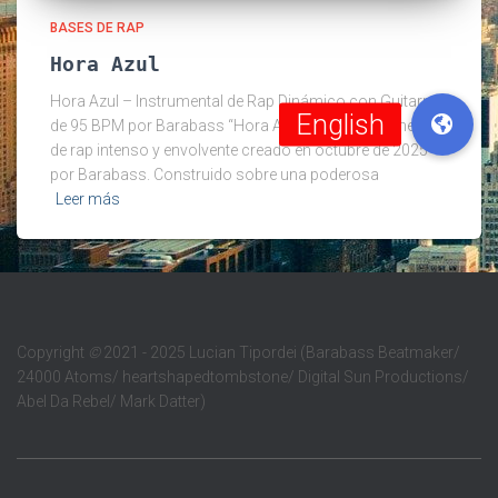
BASES DE RAP
Hora Azul
Hora Azul – Instrumental de Rap Dinámico con Guitarra
de 95 BPM por Barabass “Hora Azul” es un instrumental
de rap intenso y envolvente creado en octubre de 2025
por Barabass. Construido sobre una poderosa
Leer más
Copyright
©
2021 - 2025 Lucian Tipordei (Barabass Beatmaker/
24000 Atoms/ heartshapedtombstone/ Digital Sun Productions/
Abel Da Rebel/ Mark Datter)