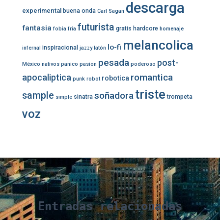
descarga
experimental
buena onda
Carl Sagan
futurista
fantasia
gratis
hardcore
fobia
fria
homenaje
melancolica
lo-fi
inspiracional
infernal
jazzy
latón
pesada
post-
México
nativos
panico
pasion
poderoso
romantica
apocaliptica
robotica
punk
robot
triste
sample
soñadora
sinatra
trompeta
simple
voz
Entradas relacionadas