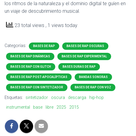
los ritmos de la naturaleza y el dominio digital te guíen en
un viaje de descubrimiento musical.
23 total views
, 1 views today
Categorías:
BASES DE RAP
BASES DE RAP OSCURAS
BASES DE RAP DINÁMICAS
BASES DE RAP EXPERIMENTAL
BASES DE RAP CON GLITCH
BASES DURAS DE RAP
BASES DE RAP POST-APOCALÍPTICAS
BANDAS SONORAS
BASES DE RAP CON SINTETIZADOR
BASES DE RAP CON VOZ
Etiquetas:
sintetizador
oscura
descarga
hip-hop
instrumental
base
libre
2025
2015