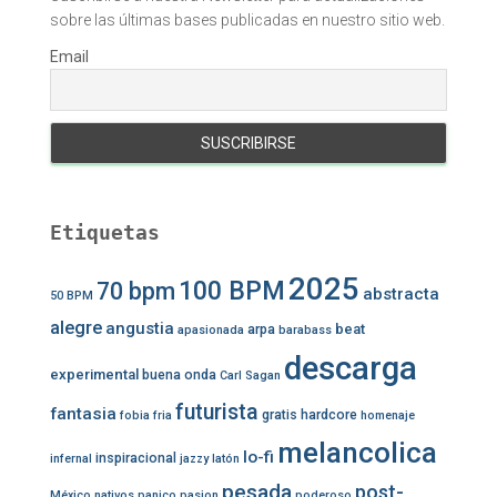
sobre las últimas bases publicadas en nuestro sitio web.
Email
Etiquetas
2025
100 BPM
70 bpm
abstracta
50 BPM
alegre
angustia
beat
arpa
apasionada
barabass
descarga
experimental
buena onda
Carl Sagan
futurista
fantasia
gratis
hardcore
fobia
fria
homenaje
melancolica
lo-fi
inspiracional
infernal
jazzy
latón
pesada
post-
México
nativos
panico
pasion
poderoso