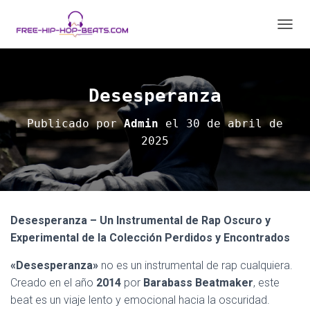
C
A
M
B
I
Desesperanza
A
R
Publicado por
Admin
el
30 de abril de
M
2025
O
D
O
D
E
N
A
Desesperanza – Un Instrumental de Rap Oscuro y
V
Experimental de la Colección Perdidos y Encontrados
E
G
«Desesperanza»
no es un instrumental de rap cualquiera.
A
Creado en el año
2014
por
Barabass Beatmaker
, este
C
I
beat es un viaje lento y emocional hacia la oscuridad.