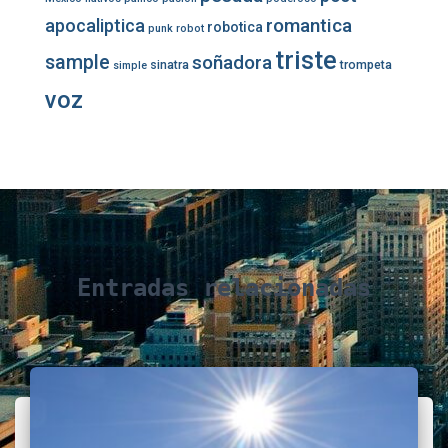
romantica
apocaliptica
robotica
punk
robot
triste
sample
soñadora
sinatra
trompeta
simple
voz
Entradas relacionadas