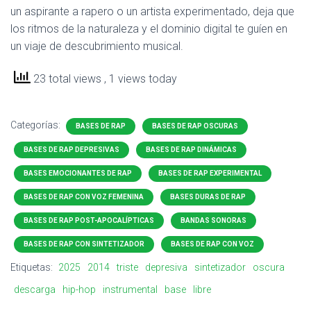
un aspirante a rapero o un artista experimentado, deja que
los ritmos de la naturaleza y el dominio digital te guíen en
un viaje de descubrimiento musical.
23 total views
, 1 views today
Categorías:
BASES DE RAP
BASES DE RAP OSCURAS
BASES DE RAP DEPRESIVAS
BASES DE RAP DINÁMICAS
BASES EMOCIONANTES DE RAP
BASES DE RAP EXPERIMENTAL
BASES DE RAP CON VOZ FEMENINA
BASES DURAS DE RAP
BASES DE RAP POST-APOCALÍPTICAS
BANDAS SONORAS
BASES DE RAP CON SINTETIZADOR
BASES DE RAP CON VOZ
Etiquetas:
2025
2014
triste
depresiva
sintetizador
oscura
descarga
hip-hop
instrumental
base
libre