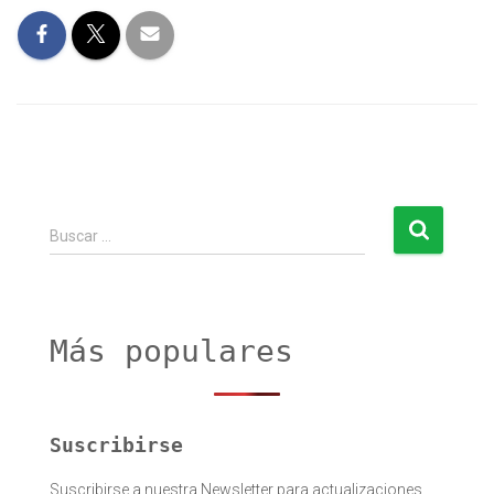
B
Buscar …
u
s
c
a
r
Más populares
:
Suscribirse
Suscribirse a nuestra Newsletter para actualizaciones