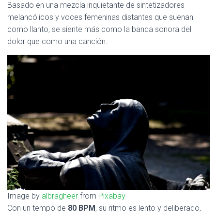
Ó
Basado en una mezcla inquietante de sintetizadores
N
melancólicos y voces femeninas distantes que suenan
como llanto, se siente más como la banda sonora del
dolor que como una canción.
Image by
albragheer
from
Pixabay
Con un tempo de
80 BPM
, su ritmo es lento y deliberado,