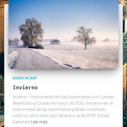
BASES DE RAP
Invierno
Invierno – Instrumental de Rap Experimental con Cuerdas
Melancólicas Creado en marzo de 2026, «Invierno» es un
instrumental de rap experimental gratuito construido
sobre un ritmo lento pero dinámico de 80 BPM. El beat
transmite
Leer más