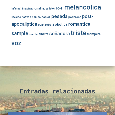
melancolica
lo-fi
inspiracional
infernal
jazzy
latón
pesada
post-
México
nativos
panico
pasion
poderoso
romantica
apocaliptica
robotica
punk
robot
triste
sample
soñadora
sinatra
trompeta
simple
voz
Entradas relacionadas