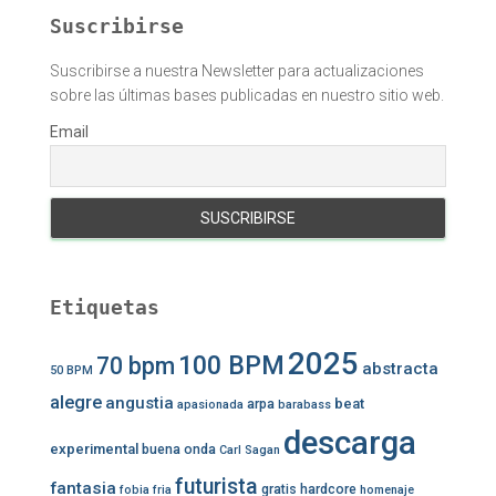
Suscribirse
Suscribirse a nuestra Newsletter para actualizaciones
sobre las últimas bases publicadas en nuestro sitio web.
Email
Etiquetas
2025
100 BPM
70 bpm
abstracta
50 BPM
alegre
angustia
beat
arpa
apasionada
barabass
descarga
experimental
buena onda
Carl Sagan
futurista
fantasia
gratis
hardcore
fobia
fria
homenaje