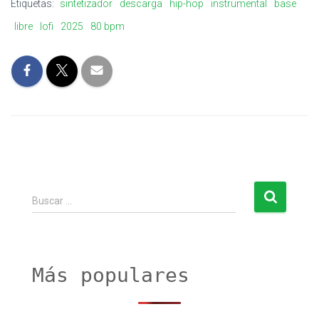
Etiquetas:
sintetizador
descarga
hip-hop
instrumental
base
libre
lofi
2025
80 bpm
B
Buscar …
u
s
c
a
r
Más populares
: