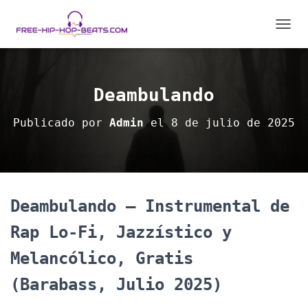
C
A
M
B
I
Deambulando
A
R
Publicado por
Admin
el
8 de julio de 2025
M
O
D
O
D
E
Deambulando – Instrumental de
N
A
Rap Lo-Fi, Jazzístico y
V
E
Melancólico, Gratis
G
A
(Barabass, Julio 2025)
C
I