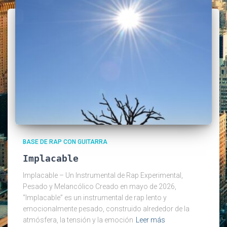
BASE DE RAP CON GUITARRA
Implacable
Implacable – Un Instrumental de Rap Experimental,
Pesado y Melancólico Creado en mayo de 2026,
“Implacable” es un instrumental de rap lento y
emocionalmente pesado, construido alrededor de la
atmósfera, la tensión y la emoción
Leer más