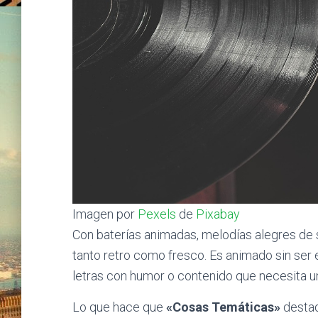
Imagen por
Pexels
de
Pixabay
Con baterías animadas, melodías alegres de si
tanto retro como fresco. Es animado sin ser e
letras con humor o contenido que necesita un
Lo que hace que
«Cosas Temáticas»
destaq