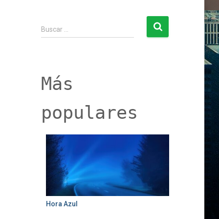
B
Buscar …
u
s
c
a
r
Más
:
populares
Hora Azul