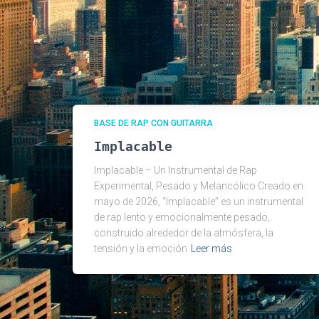
BASE DE RAP CON GUITARRA
Implacable
Implacable – Un Instrumental de Rap
Experimental, Pesado y Melancólico Creado en
mayo de 2026, “Implacable” es un instrumental
de rap lento y emocionalmente pesado,
construido alrededor de la atmósfera, la
tensión y la emoción
Leer más