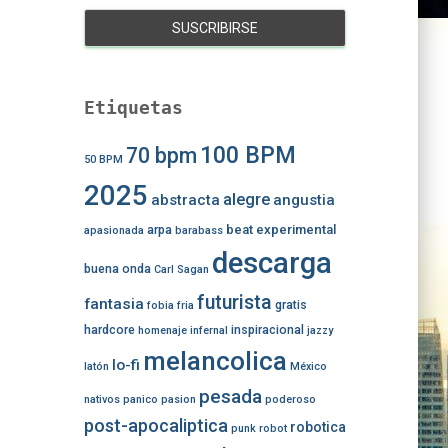
Etiquetas
100 BPM
70 bpm
50 BPM
2025
alegre
abstracta
angustia
beat experimental
arpa
apasionada
barabass
descarga
buena onda
Carl Sagan
futurista
fantasia
gratis
fobia
fria
hardcore
inspiracional
homenaje
infernal
jazzy
melancolica
lo-fi
latón
México
pesada
nativos
panico
pasion
poderoso
post-apocaliptica
robotica
punk
robot