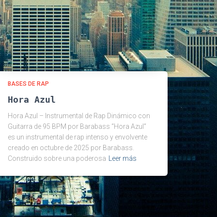
s
BASES DE RAP
Hora Azul
Hora Azul – Instrumental de Rap Dinámico con
Guitarra de 95 BPM por Barabass “Hora Azul”
es un instrumental de rap intenso y envolvente
creado en octubre de 2025 por Barabass.
Construido sobre una poderosa
Leer más