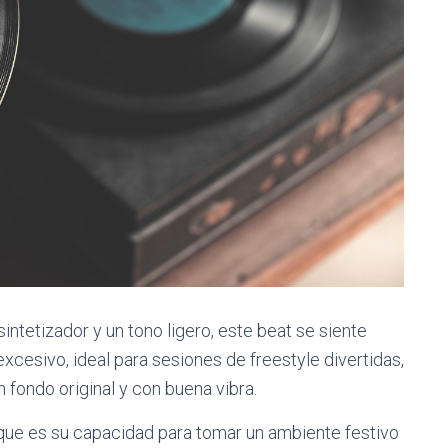
ntetizador y un tono ligero, este beat se siente
xcesivo, ideal para sesiones de freestyle divertidas,
 fondo original y con buena vibra.
ue es su capacidad para tomar un ambiente festivo