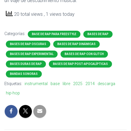
un viaje de descubrimiento musical.
20 total views
, 1 views today
Categorías:
BASE DE RAP PARA FREESTYLE
BASES DE RAP
BASES DE RAP OSCURAS
BASES DE RAP DINÁMICAS
BASES DE RAP EXPERIMENTAL
BASES DE RAP CON GLITCH
BASES DURAS DE RAP
BASES DE RAP POST-APOCALÍPTICAS
BANDAS SONORAS
Etiquetas:
instrumental
base
libre
2025
2014
descarga
hip-hop