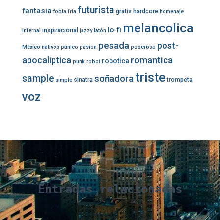
futurista
fantasia
gratis
hardcore
fobia
fria
homenaje
melancolica
lo-fi
inspiracional
infernal
jazzy
latón
pesada
post-
México
nativos
panico
pasion
poderoso
romantica
apocaliptica
robotica
punk
robot
triste
sample
soñadora
sinatra
trompeta
simple
voz
Entradas relacionadas