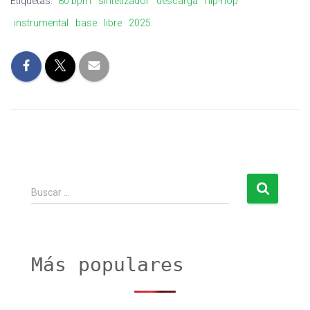
Etiquetas:
80 bpm
sintetizador
descarga
hip-hop
instrumental
base
libre
2025
B
Buscar …
u
s
c
a
r
Más populares
: