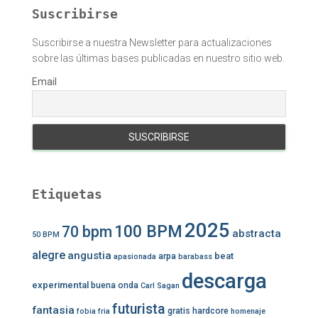
Suscribirse
Suscribirse a nuestra Newsletter para actualizaciones
sobre las últimas bases publicadas en nuestro sitio web.
Email
Etiquetas
2025
100 BPM
70 bpm
abstracta
50 BPM
alegre
angustia
beat
arpa
apasionada
barabass
descarga
experimental
buena onda
Carl Sagan
futurista
fantasia
gratis
hardcore
fobia
fria
homenaje