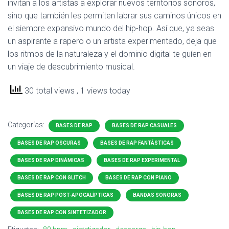
invitan a los artistas a explorar nuevos territorios sonoros,
sino que también les permiten labrar sus caminos únicos en
el siempre expansivo mundo del hip-hop. Así que, ya seas
un aspirante a rapero o un artista experimentado, deja que
los ritmos de la naturaleza y el dominio digital te guíen en
un viaje de descubrimiento musical.
30 total views
, 1 views today
Categorías:
BASES DE RAP
BASES DE RAP CASUALES
BASES DE RAP OSCURAS
BASES DE RAP FANTÁSTICAS
BASES DE RAP DINÁMICAS
BASES DE RAP EXPERIMENTAL
BASES DE RAP CON GLITCH
BASES DE RAP CON PIANO
BASES DE RAP POST-APOCALÍPTICAS
BANDAS SONORAS
BASES DE RAP CON SINTETIZADOR