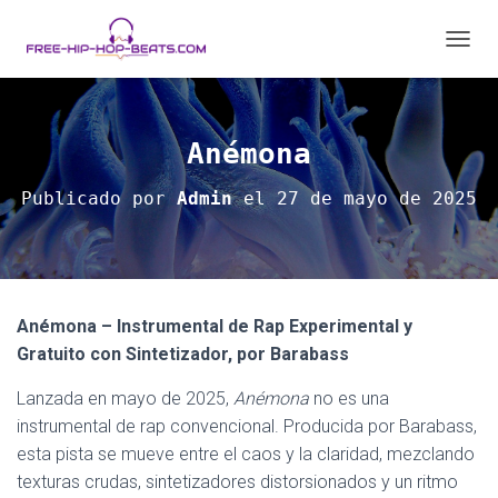
C
A
M
B
I
Anémona
A
R
Publicado por
Admin
el
27 de mayo de 2025
M
O
D
O
D
E
Anémona – Instrumental de Rap Experimental y
N
A
Gratuito con Sintetizador, por Barabass
V
E
Lanzada en mayo de 2025,
Anémona
no es una
G
instrumental de rap convencional. Producida por Barabass,
A
esta pista se mueve entre el caos y la claridad, mezclando
C
I
texturas crudas, sintetizadores distorsionados y un ritmo