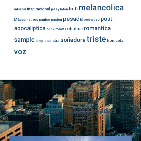
melancolica
lo-fi
inspiracional
infernal
jazzy
latón
pesada
post-
México
nativos
panico
pasion
poderoso
romantica
apocaliptica
robotica
punk
robot
triste
sample
soñadora
sinatra
trompeta
simple
voz
Entradas relacionadas