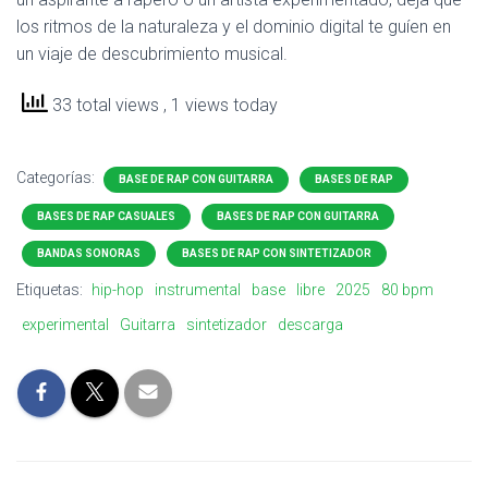
los ritmos de la naturaleza y el dominio digital te guíen en
un viaje de descubrimiento musical.
33 total views
, 1 views today
Categorías:
BASE DE RAP CON GUITARRA
BASES DE RAP
BASES DE RAP CASUALES
BASES DE RAP CON GUITARRA
BANDAS SONORAS
BASES DE RAP CON SINTETIZADOR
Etiquetas:
hip-hop
instrumental
base
libre
2025
80 bpm
experimental
Guitarra
sintetizador
descarga