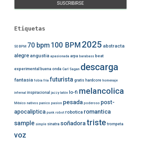
Etiquetas
2025
100 BPM
70 bpm
abstracta
50 BPM
alegre
angustia
beat
arpa
apasionada
barabass
descarga
experimental
buena onda
Carl Sagan
futurista
fantasia
gratis
hardcore
fobia
fria
homenaje
melancolica
lo-fi
inspiracional
infernal
jazzy
latón
pesada
post-
México
nativos
panico
pasion
poderoso
romantica
apocaliptica
robotica
punk
robot
triste
sample
soñadora
sinatra
trompeta
simple
voz