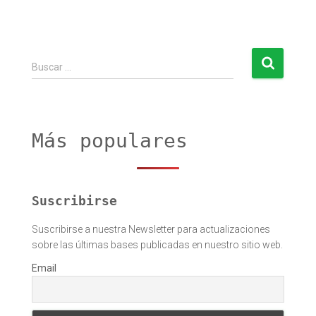
B
Buscar …
u
s
c
a
r
Más populares
:
Suscribirse
Suscribirse a nuestra Newsletter para actualizaciones
sobre las últimas bases publicadas en nuestro sitio web.
Email