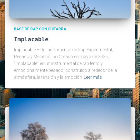
BASE DE RAP CON GUITARRA
Implacable
Implacable – Un Instrumental de Rap Experimental,
Pesado y Melancólico Creado en mayo de 2026,
“Implacable” es un instrumental de rap lento y
emocionalmente pesado, construido alrededor de la
atmósfera, la tensión y la emoción
Leer más