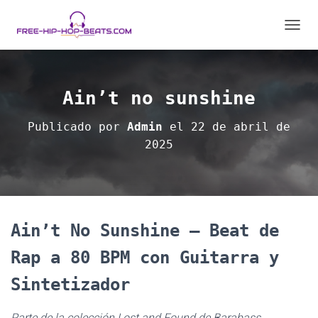
C
A
M
B
I
Ain’t no sunshine
A
R
Publicado por
Admin
el
22 de abril de
M
2025
O
D
O
D
E
N
A
Ain’t No Sunshine – Beat de
V
E
Rap a 80 BPM con Guitarra y
G
A
Sintetizador
C
I
Parte de la colección Lost and Found de Barabass