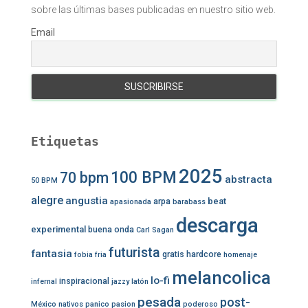
sobre las últimas bases publicadas en nuestro sitio web.
Email
Etiquetas
2025
100 BPM
70 bpm
abstracta
50 BPM
alegre
angustia
beat
arpa
apasionada
barabass
descarga
experimental
buena onda
Carl Sagan
futurista
fantasia
gratis
hardcore
fobia
fria
homenaje
melancolica
lo-fi
inspiracional
infernal
jazzy
latón
pesada
post-
México
nativos
panico
pasion
poderoso