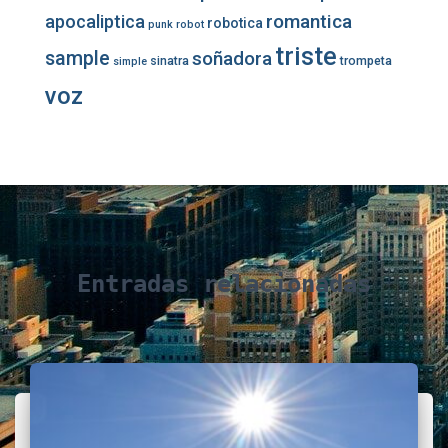
romantica
apocaliptica
robotica
punk
robot
triste
sample
soñadora
sinatra
trompeta
simple
voz
Entradas relacionadas