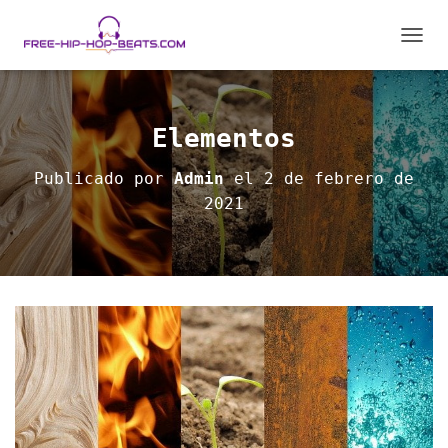
C
A
M
B
I
Elementos
A
R
Publicado por
Admin
el
2 de febrero de
M
2021
O
D
O
D
E
N
A
V
E
G
A
C
I