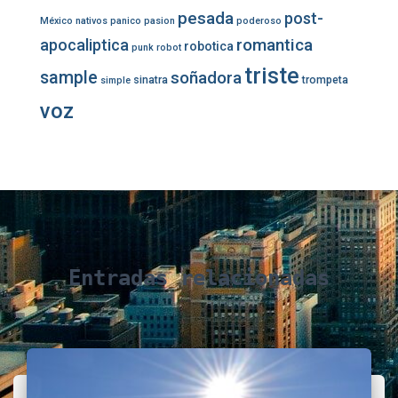
pesada
post-
México
nativos
panico
pasion
poderoso
romantica
apocaliptica
robotica
punk
robot
triste
sample
soñadora
sinatra
trompeta
simple
voz
Entradas relacionadas