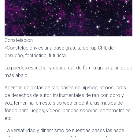
Ó
N
Constelación
«Constelación» es una base gratuita de rap Chill, de
ensueño, fantástica, futurista.
La puedes escuchar y descargar de forma gratuita un poco
más abajo.
Además de pistas de rap, bases de hip-hop, ritmos libres
de derechos de autor, instrumentales de rap con coro y
voz femenina, en este sitio web encontrarás música de
fondo para juegos, vídeos, bandas sonoras, cortometrajes,
etc.
La versatilidad y dinamismo de nuestras bases las hace