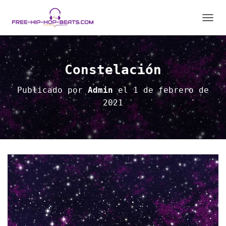
C
A
M
B
I
Constelación
A
R
Publicado por
Admin
el
1 de febrero de
M
2021
O
D
O
D
E
N
A
V
E
G
A
C
I