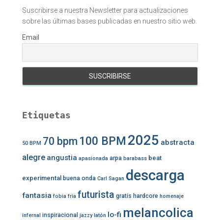
Suscribirse a nuestra Newsletter para actualizaciones
sobre las últimas bases publicadas en nuestro sitio web.
Email
Etiquetas
2025
100 BPM
70 bpm
abstracta
50 BPM
alegre
angustia
beat
arpa
apasionada
barabass
descarga
experimental
buena onda
Carl Sagan
futurista
fantasia
gratis
hardcore
fobia
fria
homenaje
melancolica
lo-fi
inspiracional
infernal
jazzy
latón